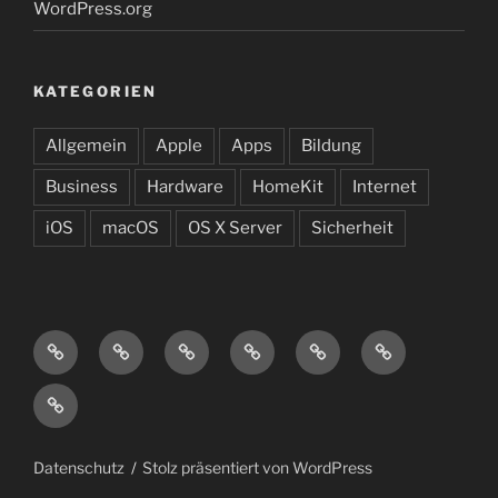
WordPress.org
KATEGORIEN
Allgemein
Apple
Apps
Bildung
Business
Hardware
HomeKit
Internet
iOS
macOS
OS X Server
Sicherheit
Impressum
Sitemap
Datenschutz
Privatsphäre
Privatsphäre-
Historie
Tools
Einstellungen
der
Einwilligungen
ändern
Privatsphäre-
widerrufen
Einstellungen
Datenschutz
Stolz präsentiert von WordPress