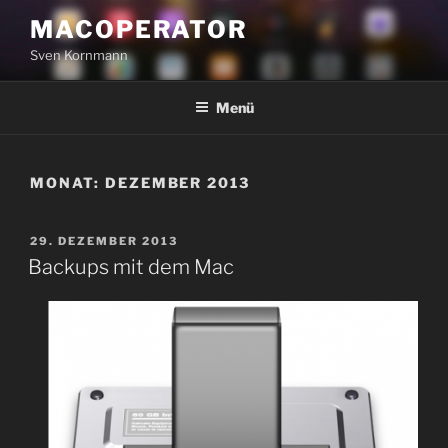
Zum
MACOPERATOR
Inhalt
Sven Kornmann
springen
Menü
MONAT:
DEZEMBER 2013
VERÖFFENTLICHT
29. DEZEMBER 2013
AM
Backups mit dem Mac