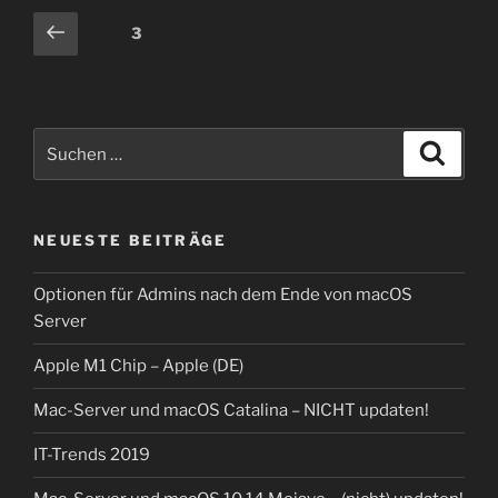
Seitennummerierung
Vorherige
Seite
3
Seite
der
Beiträge
Suche
Suche
nach:
NEUESTE BEITRÄGE
Optionen für Admins nach dem Ende von macOS
Server
Apple M1 Chip – Apple (DE)
Mac-Server und macOS Catalina – NICHT updaten!
IT-Trends 2019