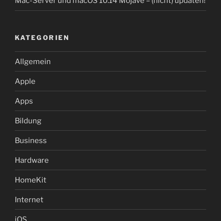
Mac-Server und macOS 10.14 Mojave – (nicht) updaten!
KATEGORIEN
Allgemein
Apple
Apps
Bildung
Business
Hardware
HomeKit
Internet
iOS