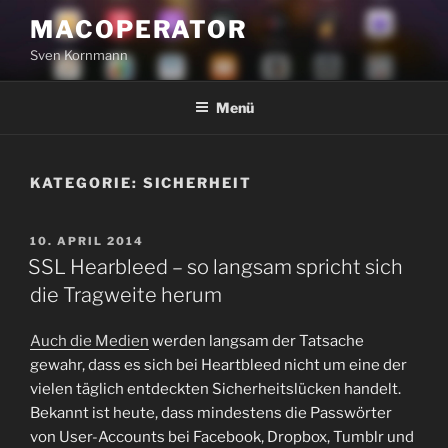
Zum
MACOPERATOR
Inhalt
Sven Kornmann
springen
Menü
KATEGORIE:
SICHERHEIT
VERÖFFENTLICHT
10. APRIL 2014
AM
SSL Hearbleed – so langsam spricht sich
die Tragweite herum
Auch die Medien
werden langsam der Tatsache
gewahr, dass es sich bei Heartbleed nicht um eine der
vielen täglich entdeckten Sicherheitslücken handelt.
Bekannt ist heute, dass mindestens die Passwörter
von User-Accounts bei Facebook, Dropbox, Tumblr und